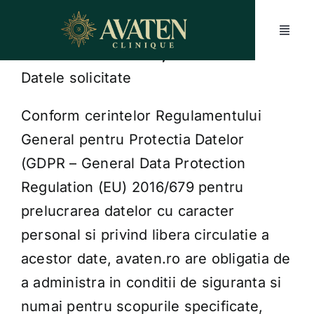
Skip
to
Toggl
content
Naviga
Politica de Confidențialitate
Datele solicitate
Despre noi
Conform cerintelor Regulamentului
Servicii
General pentru Protectia Datelor
(GDPR – General Data Protection
Prețuri
Regulation (EU) 2016/679 pentru
prelucrarea datelor cu caracter
Oferte și vouchere
personal si privind libera circulatie a
acestor date, avaten.ro are obligatia de
Blog
a administra in conditii de siguranta si
numai pentru scopurile specificate,