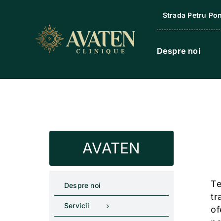
Skip
Strada Petru Pon
to
content
Despre noi
AVATEN
Te
Despre noi
tr
Servicii
of