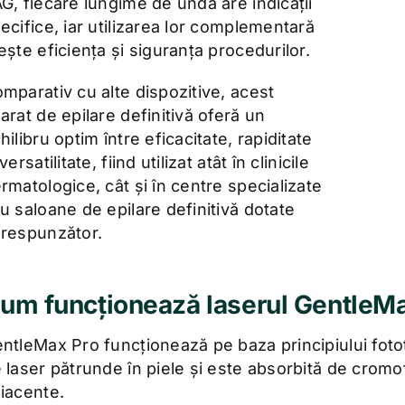
G, fiecare lungime de undă are indicații
ecifice, iar utilizarea lor complementară
ește eficiența și siguranța procedurilor.
mparativ cu alte dispozitive, acest
arat de epilare definitivă oferă un
hilibru optim între eficacitate, rapiditate
 versatilitate, fiind utilizat atât în clinicile
rmatologice, cât și în centre specializate
u saloane de epilare definitivă dotate
respunzător.
um funcționează laserul GentleM
ntleMax Pro funcționează pe baza principiului foto
 laser pătrunde în piele și este absorbită de cromofo
iacente.