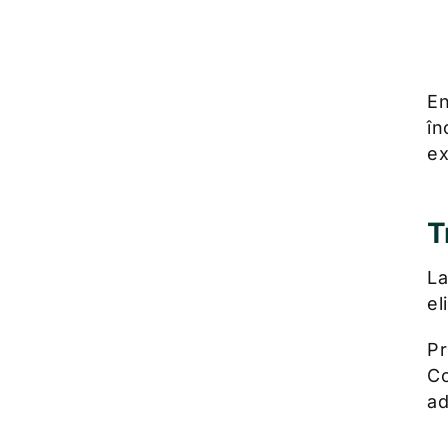
En
în
ex
T
La
el
Pr
Co
ad