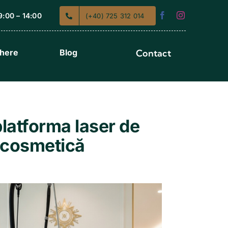
:00 – 14:00
(+40) 725 312 014
chere
Blog
Contact
latforma laser de
ocosmetică