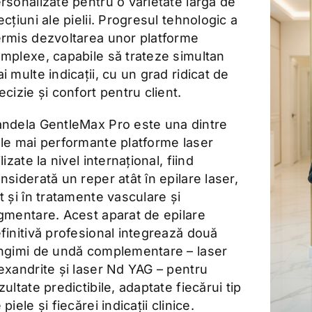
rsonalizate pentru o varietate largă de
ecțiuni ale pielii. Progresul tehnologic a
rmis dezvoltarea unor platforme
mplexe, capabile să trateze simultan
i multe indicații, cu un grad ridicat de
ecizie și confort pentru client.
ndela GentleMax Pro este una dintre
le mai performante platforme laser
ilizate la nivel internațional, fiind
nsiderată un reper atât în epilare laser,
t și în tratamente vasculare și
gmentare. Acest aparat de epilare
finitivă profesional integrează două
ngimi de undă complementare – laser
exandrite și laser Nd YAG – pentru
zultate predictibile, adaptate fiecărui tip
 piele și fiecărei indicații clinice.