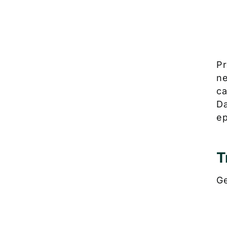
Pr
ne
ca
Da
ep
T
Ge