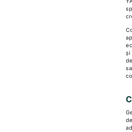
YA
sp
cr
Co
ap
ec
și
de
sa
co
C
Ge
de
ad