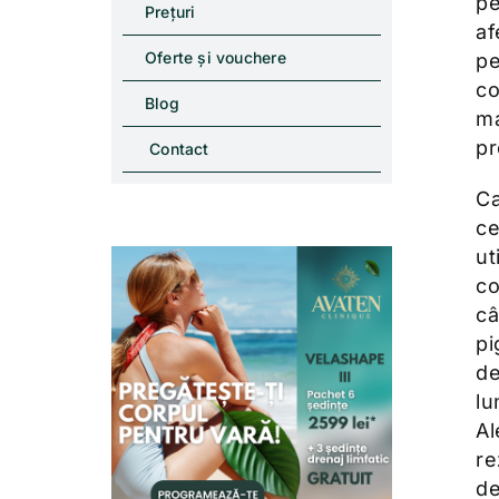
pe
Prețuri
af
Oferte și vouchere
pe
co
Blog
ma
pr
Contact
Ca
ce
ut
co
câ
pi
de
lu
Al
re
de