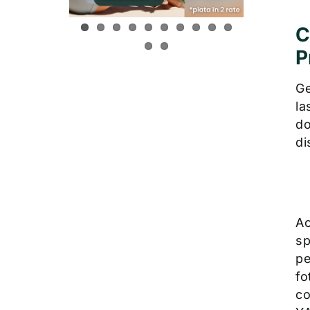
C
P
Ge
la
do
di
Ac
sp
pe
fo
co