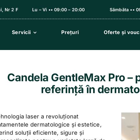
i, Nr 2 F
Lu – Vi •• 09:00 – 20:00
Sămbăta •• 09
Servicii
Prețuri
Oferte și vou
Candela GentleMax Pro – p
referință în dermat
hnologia laser a revoluționat
atamentele dermatologice și estetice,
erind soluții eficiente, sigure și