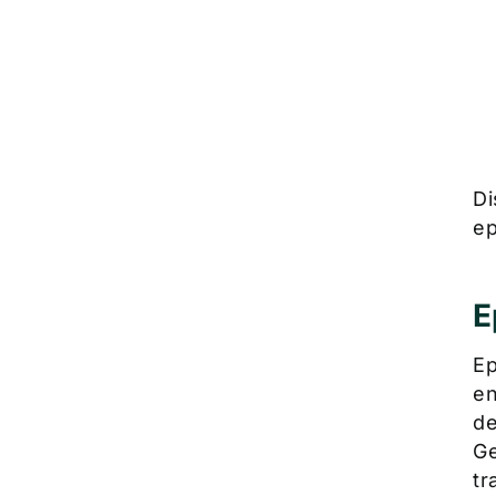
Di
ep
E
Ep
en
de
Ge
tr