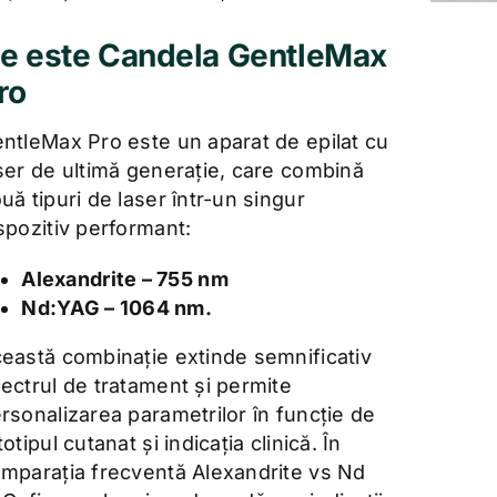
e este Candela GentleMax
ro
ntleMax Pro este un aparat de epilat cu
ser de ultimă generație, care combină
uă tipuri de laser într-un singur
spozitiv performant:
Alexandrite – 755 nm
Nd:YAG – 1064 nm.
eastă combinație extinde semnificativ
ectrul de tratament și permite
rsonalizarea parametrilor în funcție de
totipul cutanat și indicația clinică. În
mparația frecventă Alexandrite vs Nd