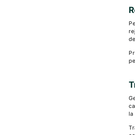
R
Pe
re
de
Pr
pe
T
Ge
ca
la
Tr